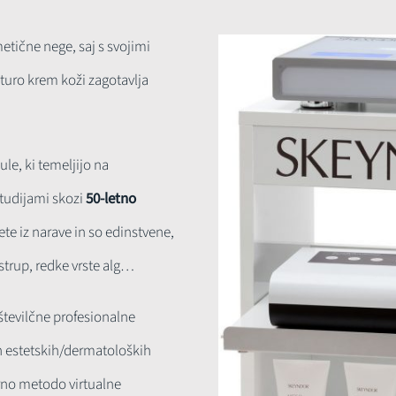
etične nege, saj s svojimi
sturo krem koži zagotavlja
le, ki temeljijo na
študijami skozi
50-letno
te iz narave in so edinstvene,
 strup, redke vrste alg…
tevilčne profesionalne
 in estetskih/dermatoloških
arno metodo virtualne