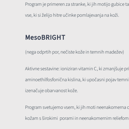
Program je primeren za stranke, ki jih motijo gubice ta
vse, ki si želijo hitre učinke pomlajevanja na koži.
MesoBRIGHT
(nega odprtih por, nečiste kože in temnih madežev)
Aktivne sestavine: ioniziran vitamin C, ki zmanjšuje p
aminoethilfosfonična kislina, ki upočasni pojav temn
izenačuje obarvanost kože.
Program svetujemo vsem, ki jih moti neenakomerna o
kožam s širokimi porami in neenakomernim reliefom