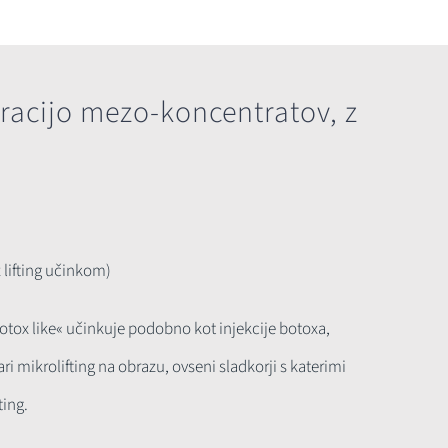
acijo mezo-koncentratov, z
 lifting učinkom)
botox like« učinkuje podobno kot injekcije botoxa,
i mikrolifting na obrazu, ovseni sladkorji s katerimi
ting.