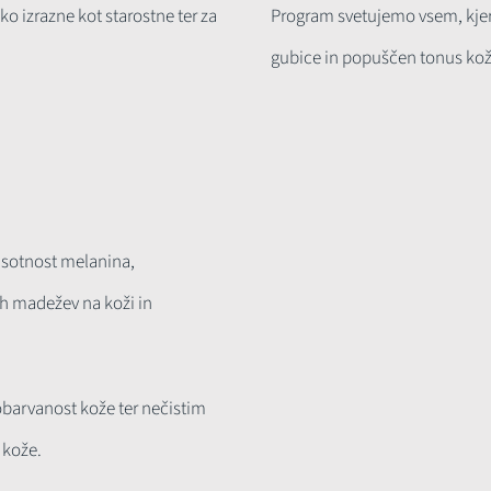
ko izrazne kot starostne ter za
Program svetujemo vsem, kjer s
gubice in popuščen tonus kož
risotnost melanina,
ih madežev na koži in
barvanost kože ter nečistim
 kože.