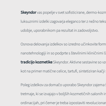
Skeyndor
vas popelje v svet sofisticirane, dermo-kozm
luksuznimi izdelki zagovarja eleganco ter z nežno tek
udobje, uporabnikom pa rezultat in zadovoljstvo.
Osnova delovanja izdelkov so izredno učinkovite formu
nanotehnologiji in so podprte s številnimi kliničnimi 
tradicijo kozmetike
Skeyndor. Aktivne sestavine so vze
kot na primer matične celice, tartufi, sintetiziran kačji
Poleg izdelkov za domačo uporabo Skeyndor zajema š
tretmaje, ki se izvajajo v boljših kozmetičnih salonih
ordinacijah, pri čemer je treba izpostaviti revolucion