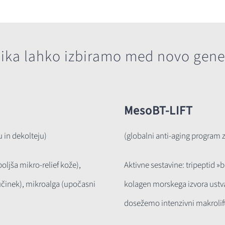
ika lahko izbiramo med novo gener
MesoBT-LIFT
u in dekolteju)
(globalni anti-aging program z
oljša mikro-relief kože),
Aktivne sestavine: tripeptid »
 učinek), mikroalga (upočasni
kolagen morskega izvora ustvar
dosežemo intenzivni makrolif