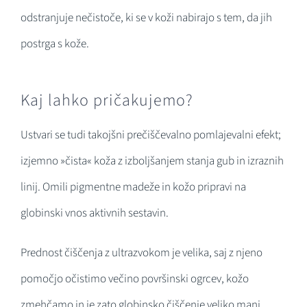
odstranjuje nečistoče, ki se v koži nabirajo s tem, da jih
postrga s kože.
Kaj lahko pričakujemo?
Ustvari se tudi takojšni prečiščevalno pomlajevalni efekt;
izjemno »čista« koža z izboljšanjem stanja gub in izraznih
linij. Omili pigmentne madeže in kožo pripravi na
globinski vnos aktivnih sestavin.
Prednost čiščenja z ultrazvokom je velika, saj z njeno
pomočjo očistimo večino površinski ogrcev, kožo
zmehčamo in je zato globinsko čiščenje veliko manj