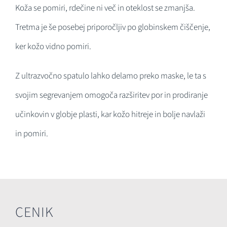
Koža se pomiri, rdečine ni več in oteklost se zmanjša.
Tretma je še posebej priporočljiv po globinskem čiščenje,
ker kožo vidno pomiri.
Z ultrazvočno spatulo lahko delamo preko maske, le ta s
svojim segrevanjem omogoča razširitev por in prodiranje
učinkovin v globje plasti, kar kožo hitreje in bolje navlaži
in pomiri.
CENIK