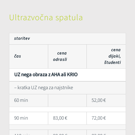
Ultrazvočna spatula
storitev
cena
cena
čas
dijaki,
odrasli
študenti
UZ nega obraza z AHA ali KRIO
– kratka UZ nega za najstnike
60 min
52,00 €
90 min
83,00 €
72,00 €