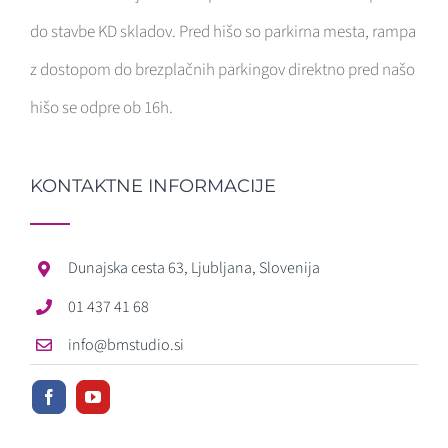
do stavbe KD skladov. Pred hišo so parkirna mesta, rampa
z dostopom do brezplačnih parkingov direktno pred našo
hišo se odpre ob 16h.
KONTAKTNE INFORMACIJE
Dunajska cesta 63, Ljubljana, Slovenija
01 437 41 68
info@bmstudio.si