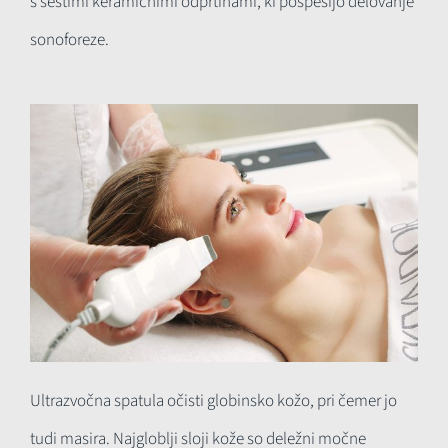
s šestimi keramičnimi odprtinami, ki pospešijo delovanje
sonoforeze.
Ultrazvočna spatula očisti globinsko kožo, pri čemer jo
tudi masira. Najgloblji sloji kože so deležni močne