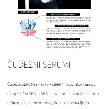
ČUDEŽNI SERUMI
Čudežni SERUMI z visoko kvalitetnimi učinkovinami, z
manj kot 1% AHA in BHA naravnimi sadnimi kislinami in
nizko molekularno maso za globljo penetracijo so