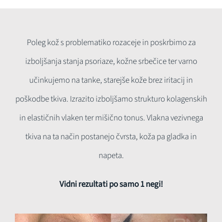
Poleg kož s problematiko rozaceje in poskrbimo za
izboljšanja stanja psoriaze, kožne srbečice ter varno
učinkujemo na tanke, starejše kože brez iritacij in
poškodbe tkiva. Izrazito izboljšamo strukturo kolagenskih
in elastičnih vlaken ter mišično tonus. Vlakna vezivnega
tkiva na ta način postanejo čvrsta, koža pa gladka in
napeta.
Vidni rezultati po samo 1 negi!