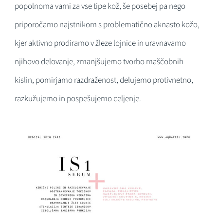
popolnoma varni za vse tipe kož, še posebej pa nego
priporočamo najstnikom s problematično aknasto kožo,
kjer aktivno prodiramo v žleze lojnice in uravnavamo
njihovo delovanje, zmanjšujemo tvorbo maščobnih
kislin, pomirjamo razdraženost, delujemo protivnetno,
razkužujemo in pospešujemo celjenje.