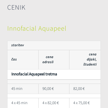
CENIK
Innofacial Aquapeel
storitev
cena
cena
čas
dijaki,
odrasli
študenti
Innofacial Aquapeel tretma
45 min
90,00 €
82,00 €
4 x 45 min
4 x 82,00 €
4 x 75,00 €