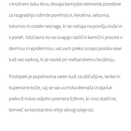
v krožnem toku tkivu dovaja kemijske elemente potrebne
za razgradnjo odmrle povrhnjice, keratina, sebuma,
toksinov in ostale nesnage, ki se nahaja na površju kože in
v porah. Istočasno ko se izvajajo različni kemični procesi v
dermisu in epidermisu, vacuum preko sinaps posrka vase
tudi ves razkroj, ki je nastal pri mehanskemu brušenju.
Postopek je popolnoma varen tudi za občutljive, tanke in
kuperozne kože, saj se vacuumska drenaža izvaja kar
preko 8 mikro odprtin premera 0,9mm, ki niso statične,
temveč se konstantno vrtijo okrog svoje osi.