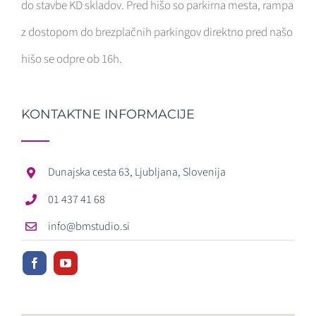
do stavbe KD skladov. Pred hišo so parkirna mesta, rampa
z dostopom do brezplačnih parkingov direktno pred našo
hišo se odpre ob 16h.
KONTAKTNE INFORMACIJE
Dunajska cesta 63, Ljubljana, Slovenija
01 437 41 68
info@bmstudio.si